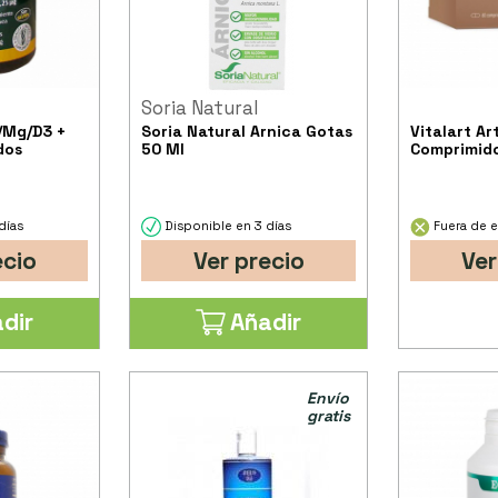
Soria Natural
/Mg/D3 +
Soria Natural Arnica Gotas
Vitalart Ar
dos
50 Ml
Comprimid
días
Disponible en 3 días
Fuera de e
ecio
Ver precio
Ver
dir
Añadir
Envío
gratis