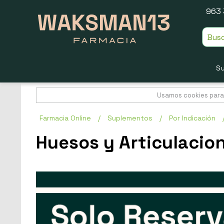
963 
S
Usamos cookies para 
Farmacia Online
/
Suplementos
/
Por Indicación
Huesos y Articulacio