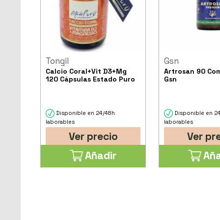
Tongil
Gsn
Calcio Coral+Vit D3+Mg
Artrosan 90 Co
120 Cápsulas Estado Puro
Gsn
Disponible en 24/48h
Disponible en 2
laborables
laborables
Ver precio
Ver pr
Añadir
Aña