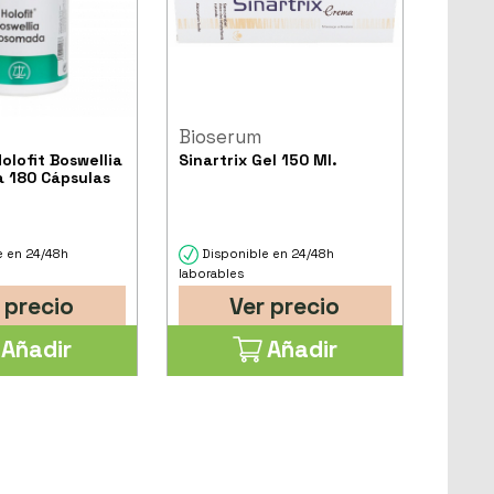
d
Bioserum
olofit Boswellia
Sinartrix Gel 150 Ml.
 180 Cápsulas
e en 24/48h
Disponible en 24/48h
laborables
 precio
Ver precio
Añadir
Añadir