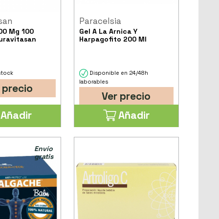
san
Paracelsia
00 Mg 100
Gel A La Arnica Y
uravitasan
Harpagofito 200 Ml
stock
Disponible en 24/48h
laborables
 precio
Ver precio
Añadir
Añadir
Envío
gratis