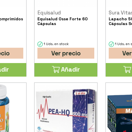
Equisalud
Sura Vita
Comprimidos
Equisalud Osse Forte 60
Lapacho 5
Cápsulas
Cápsulas S
1 Uds. en stock
1 Uds. en 
ecio
Ver precio
Ver
dir
Añadir