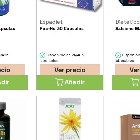
Espadiet
Dietetico
ápsulas
Pea-Hq 30 Cápsulas
Balsamo Ma
4/48h
Disponible en 24/48h
Disponibl
laborables
laborables
ecio
Ver precio
Ver
dir
Añadir