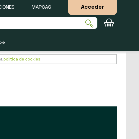
Acceder
IONES
MARCAS
bé
ra
política de cookies
.