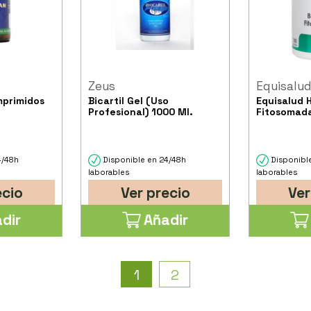
Zeus
Equisalu
mprimidos
Bicartil Gel (Uso
Equisalud H
Profesional) 1000 Ml.
Fitosomada
4/48h
Disponible en 24/48h
Disponibl
laborables
laborables
ecio
Ver precio
Ver
dir
Añadir
1
2