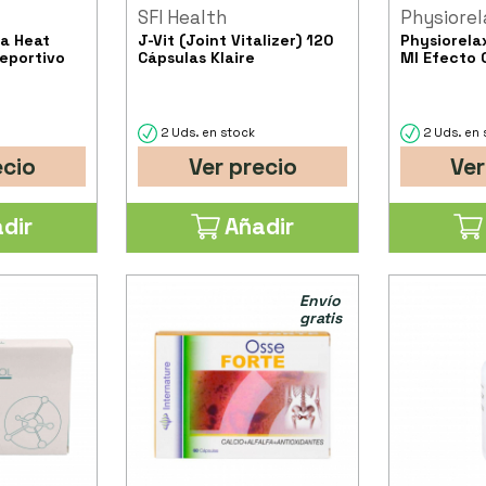
SFI Health
Physiorel
ra Heat
J-Vit (Joint Vitalizer) 120
Physiorela
eportivo
Cápsulas Klaire
Ml Efecto 
2 Uds. en stock
2 Uds. en 
ecio
Ver precio
Ver
dir
Añadir
Envío
gratis