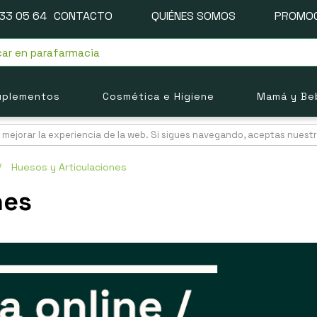
33 05 64
CONTACTO
QUIÉNES SOMOS
PROMOC
uplementos
Cosmética e Higiene
Mamá y Be
mejorar la experiencia de la web. Si sigues navegando, aceptas nuest
/
Huesos y Articulaciones
nes