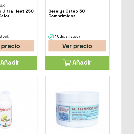
ax
x Ultra Heat 250
Serelys Osteo 30
Calor
Comprimidos
stock
1 Uds. en stock
 precio
Ver precio
Añadir
Añadir