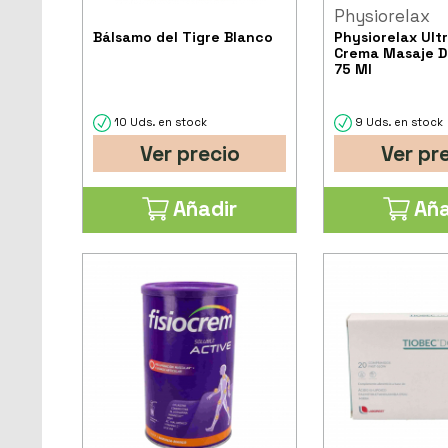
Physiorelax
Bálsamo del Tigre Blanco
Physiorelax Ult
Crema Masaje D
75 Ml
10 Uds. en stock
9 Uds. en stock
Ver precio
Ver pr
Añadir
Aña