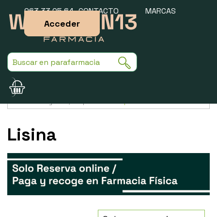
963 33 05 64
CONTACTO
MARCAS
Acceder
Usamos cookies para mejorar la experiencia de la web. Si sigues
navegando, aceptas nuestra
política de cookies
.
Lisina