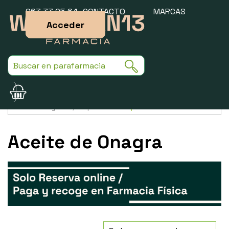
963 33 05 64
CONTACTO
MARCAS
Acceder
Usamos cookies para mejorar la experiencia de la web. Si sigues
navegando, aceptas nuestra
política de cookies
.
Aceite de Onagra