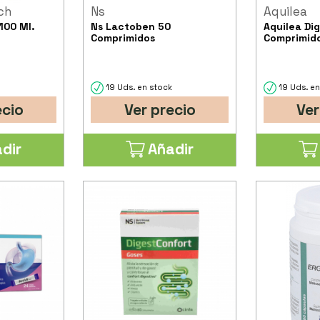
ch
Ns
Aquilea
100 Ml.
Ns Lactoben 50
Aquilea Di
Comprimidos
Comprimido
k
19 Uds. en stock
19 Uds. en
ecio
Ver precio
Ver
dir
Añadir