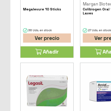
Margan Biote
Megalevure 10 Sticks
Colibiogen Oral 
Laves
36 Uds. en stock
27 Uds. en stoc
Ver precio
Ver pr
Añadir
Aña