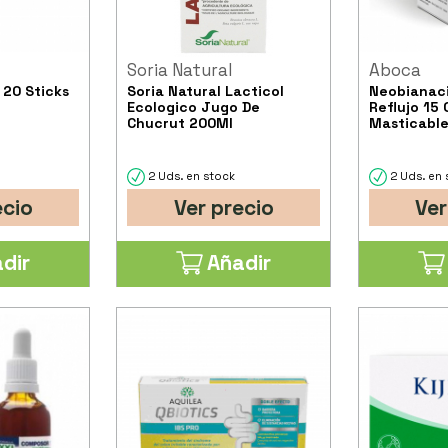
Soria Natural
Aboca
 20 Sticks
Soria Natural Lacticol
Neobianaci
Ecologico Jugo De
Reflujo 15
Chucrut 200Ml
Masticable
2 Uds. en stock
2 Uds. en 
ecio
Ver precio
Ver
dir
Añadir