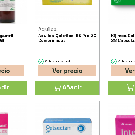
Aquilea
astril
Aquilea Qbiotics IBS Pro 30
Kijimea Col
Ml.
Comprimidos
28 Capsula
2 Uds. en stock
2 Uds. en 
ecio
Ver precio
Ver
dir
Añadir