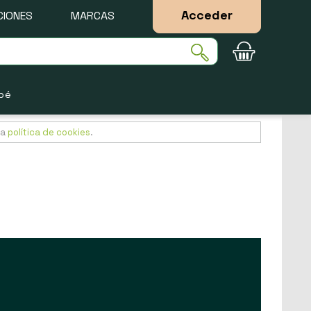
Acceder
IONES
MARCAS
bé
ra
política de cookies
.