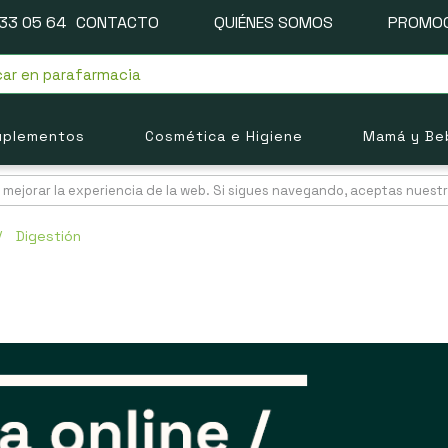
33 05 64
CONTACTO
QUIÉNES SOMOS
PROMOC
uplementos
Cosmética e Higiene
Mamá y Be
mejorar la experiencia de la web. Si sigues navegando, aceptas nuest
/
Digestión