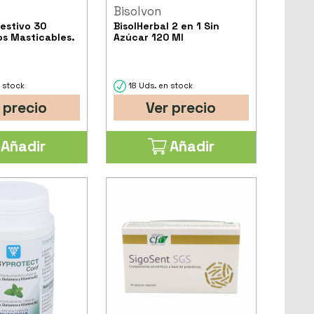
Bisolvon
gestivo 30
BisolHerbal 2 en 1 Sin
s Masticables.
Azúcar 120 Ml
 stock
18 Uds. en stock
 precio
Ver precio
Añadir
Añadir