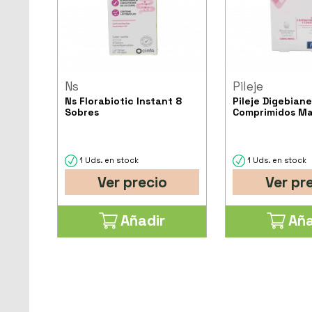
Ns
Pileje
Ns Florabiotic Instant 8
Pileje Digebian
Sobres
Comprimidos Ma
1 Uds. en stock
1 Uds. en stock
Ver precio
Ver pr
Añadir
Aña