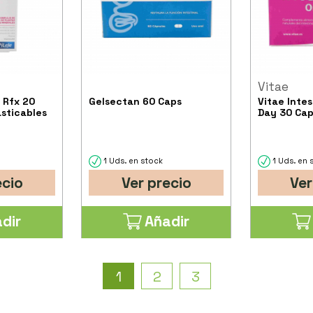
Vitae
e Rfx 20
Gelsectan 60 Caps
Vitae Intes
sticables
Day 30 Cap
1 Uds. en stock
1 Uds. en 
ecio
Ver precio
Ver
dir
Añadir
1
2
3