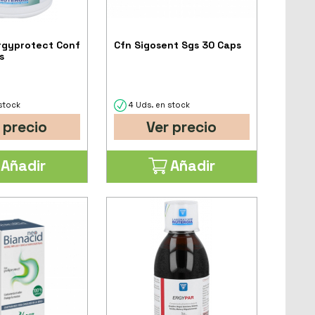
rgyprotect Conf
Cfn Sigosent Sgs 30 Caps
s
stock
4 Uds. en stock
 precio
Ver precio
Añadir
Añadir