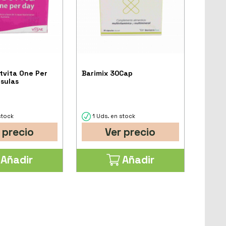
tvita One Per
Barimix 30Cap
sulas
stock
1 Uds. en stock
 precio
Ver precio
Añadir
Añadir