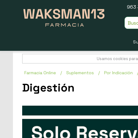
963 
S
Usamos cookies para 
Farmacia Online
/
Suplementos
/
Por Indicación
Digestión