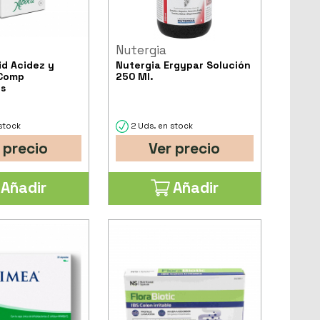
Nutergia
d Acidez y
Nutergia Ergypar Solución
 Comp
250 Ml.
s
stock
2 Uds. en stock
 precio
Ver precio
Añadir
Añadir