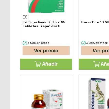
ESI
Esi Digestivaid Active 45
Esoxx One 10 Ml
Tabletas Trepat-Diet.
3 Uds. en stock
3 Uds. en stock
Ver precio
Ver pr
Añadir
Aña