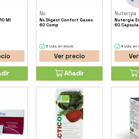
Ns
Nutergia
10 Ml
Ns Digest Confort Gases
Nutergia E
60 Comp
60 Cápsula
6 Uds. en stock
4 Uds. en 
ecio
Ver precio
Ver
dir
Añadir