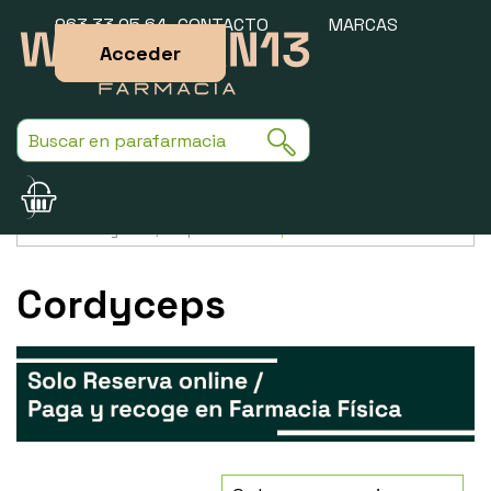
963 33 05 64
CONTACTO
MARCAS
Acceder
Usamos cookies para mejorar la experiencia de la web. Si sigues
navegando, aceptas nuestra
política de cookies
.
Cordyceps