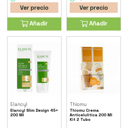
Ver precio
Ver precio
Añadir
Añadir
Elancyl
Thiomu
Elancyl Slim Design 45+
Thiomu Crema
200 Ml
Anticelulitica 200 Ml
Kit 2 Tubo