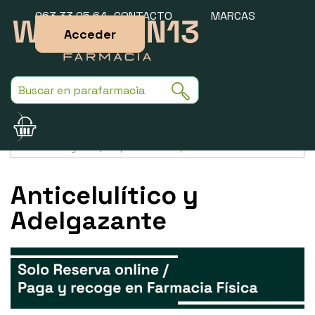
963 33 05 64
CONTACTO
MARCAS
Acceder
Usamos cookies para mejorar la experiencia de la web. Si sigues
navegando, aceptas nuestra
política de cookies
.
Anticelulítico y
Adelgazante