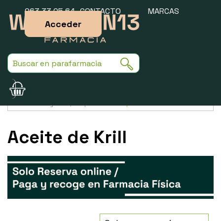
963 33 05 64
CONTACTO
MARCAS
Acceder
Usamos cookies para mejorar la experiencia de la web. Si sigues
navegando, aceptas nuestra
política de cookies
.
Aceite de Krill